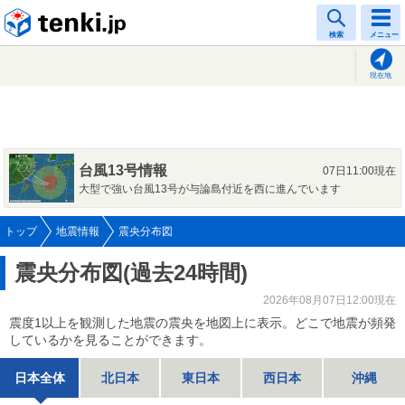
tenki.jp
検索
メニュー
現在地
台風13号情報
07日11:00現在
大型で強い台風13号が与論島付近を西に進んでいます
トップ
地震情報
震央分布図
震央分布図(過去24時間)
2026年08月07日12:00現在
震度1以上を観測した地震の震央を地図上に表示。どこで地震が頻発
しているかを見ることができます。
日本全体
北日本
東日本
西日本
沖縄