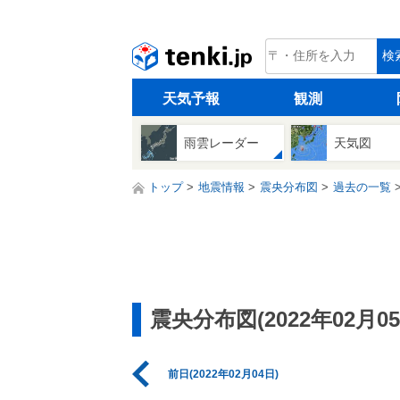
tenki.jp
検
天気予報
観測
雨雲レーダー
天気図
トップ
地震情報
震央分布図
過去の一覧
震央分布図(2022年02月05
前日(2022年02月04日)