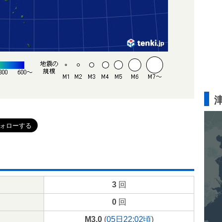
3
回
0
回
M3.0
(
05日22:02頃
)