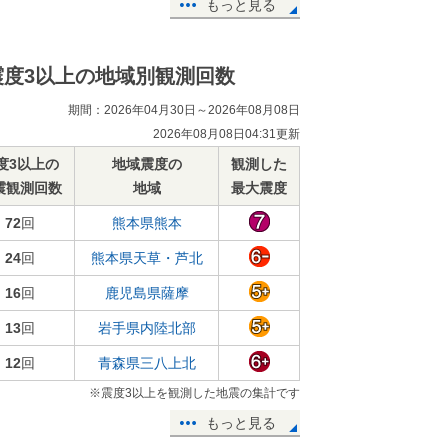
もっと見る
震度3以上の地域別観測回数
期間：2026年04月30日～2026年08月08日
2026年08月08日04:31更新
度3以上の
地域震度の
観測した
震観測回数
地域
最大震度
72
回
熊本県熊本
24
回
熊本県天草・芦北
16
回
鹿児島県薩摩
13
回
岩手県内陸北部
12
回
青森県三八上北
※震度3以上を観測した地震の集計です
もっと見る