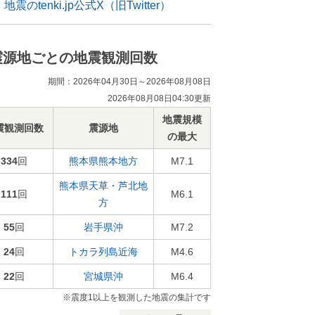
地震のtenki.jp公式X（旧Twitter）
震源地ごとの地震観測回数
期間：2026年04月30日～2026年08月08日
2026年08月08日04:30更新
地震規模
震観測回数
震源地
の最大
334
回
熊本県熊本地方
M7.1
熊本県天草・芦北地
111
回
M6.1
方
55
回
岩手県沖
M7.2
24
回
トカラ列島近海
M4.6
22
回
宮城県沖
M6.4
※震度1以上を観測した地震の集計です