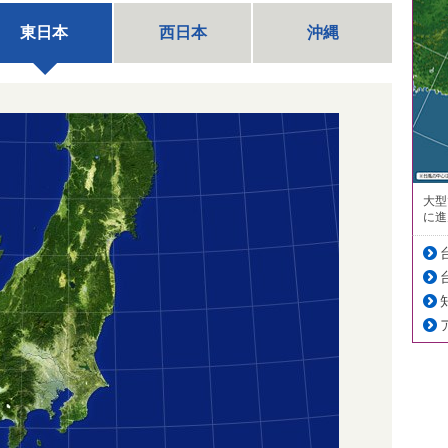
東日本
西日本
沖縄
大型
に進