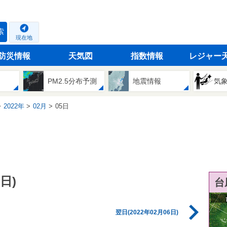
索
現在地
防災情報
天気図
指数情報
レジャー
PM2.5分布予測
地震情報
気
2022年
02月
05日
日)
台
翌日(2022年02月06日)