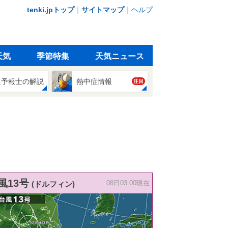
tenki.jpトップ
｜
サイトマップ
｜
ヘルプ
天気
季節特集
天気ニュース
象予報士の解説
熱中症情報
注目
風13号
(ドルフィン)
08日03:00現在