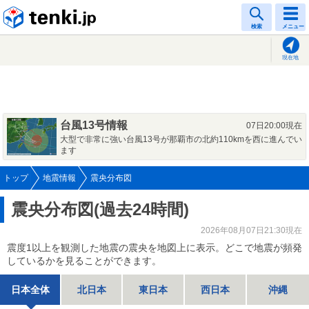
tenki.jp
検索
メニュー
現在地
台風13号情報
07日20:00現在
大型で非常に強い台風13号が那覇市の北約110kmを西に進んでい
ます
トップ
地震情報
震央分布図
震央分布図(過去24時間)
2026年08月07日21:30現在
震度1以上を観測した地震の震央を地図上に表示。どこで地震が頻発
しているかを見ることができます。
日本全体
北日本
東日本
西日本
沖縄