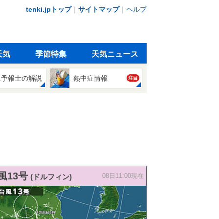
tenki.jpトップ
｜
サイトマップ
｜
ヘルプ
天気
季節特集
天気ニュース
象予報士の解説
熱中症情報
注目
風13号
(ドルフィン)
08日11:00現在