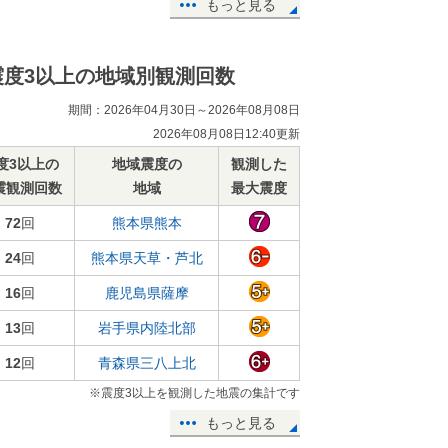
もっと見る
震度3以上の地域別観測回数
期間：2026年04月30日～2026年08月08日
2026年08月08日12:40更新
度3以上の
地域震度の
観測した
震観測回数
地域
最大震度
72
回
熊本県熊本
24
回
熊本県天草・芦北
16
回
鹿児島県薩摩
13
回
岩手県内陸北部
12
回
青森県三八上北
※震度3以上を観測した地震の集計です
もっと見る