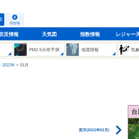
索
現在地
防災情報
天気図
指数情報
レジャー
PM2.5分布予測
地震情報
気
2022年
01月
台
翌月(2022年02月)