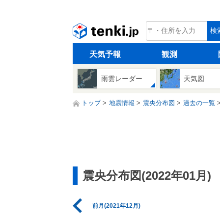
tenki.jp
検
天気予報
観測
雨雲レーダー
天気図
トップ
地震情報
震央分布図
過去の一覧
震央分布図(2022年01月)
前月(2021年12月)