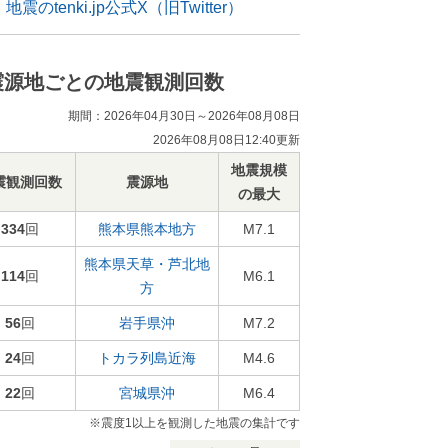
地震のtenki.jp公式X（旧Twitter）
震源地ごとの地震観測回数
期間：2026年04月30日～2026年08月08日
2026年08月08日12:40更新
地震規模
震観測回数
震源地
の最大
334
回
熊本県熊本地方
M7.1
熊本県天草・芦北地
114
回
M6.1
方
56
回
岩手県沖
M7.2
24
回
トカラ列島近海
M4.6
22
回
宮城県沖
M6.4
※震度1以上を観測した地震の集計です