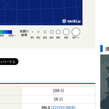
159
回
16
回
M6.6
(
22日01:08頃
)