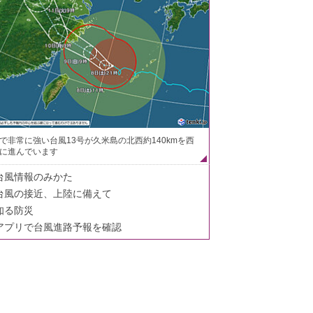
で非常に強い台風13号が久米島の北西約140kmを西
に進んでいます
台風情報のみかた
台風の接近、上陸に備えて
知る防災
アプリで台風進路予報を確認