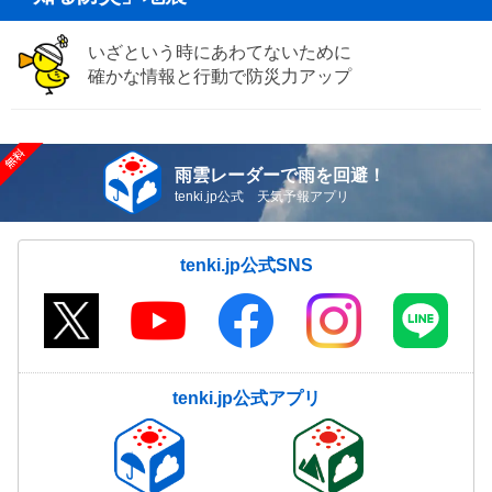
いざという時にあわてないために
確かな情報と行動で防災力アップ
雨雲レーダーで雨を回避！
tenki.jp公式 天気予報アプリ
tenki.jp公式SNS
tenki.jp公式アプリ