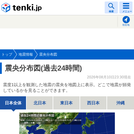
tenki.jp
検索
メニュー
現在地
トップ
地震情報
震央分布図
震央分布図(過去24時間)
2026年08月10日23:30現在
震度1以上を観測した地震の震央を地図上に表示。どこで地震が頻発
しているかを見ることができます。
日本全体
北日本
東日本
西日本
沖縄