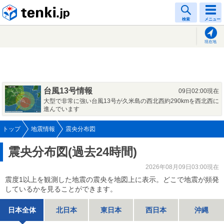
tenki.jp
検索
メニュー
現在地
台風13号情報
09日02:00現在
大型で非常に強い台風13号が久米島の西北西約290kmを西北西に
進んでいます
トップ
地震情報
震央分布図
震央分布図(過去24時間)
2026年08月09日03:00現在
震度1以上を観測した地震の震央を地図上に表示。どこで地震が頻発
しているかを見ることができます。
日本全体
北日本
東日本
西日本
沖縄