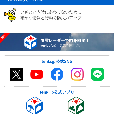
いざという時にあわてないために
確かな情報と行動で防災力アップ
雨雲レーダーで雨を回避！
tenki.jp公式 天気予報アプリ
tenki.jp公式SNS
tenki.jp公式アプリ