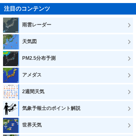
注目のコンテンツ
雨雲レーダー
天気図
PM2.5分布予測
アメダス
2週間天気
気象予報士のポイント解説
世界天気