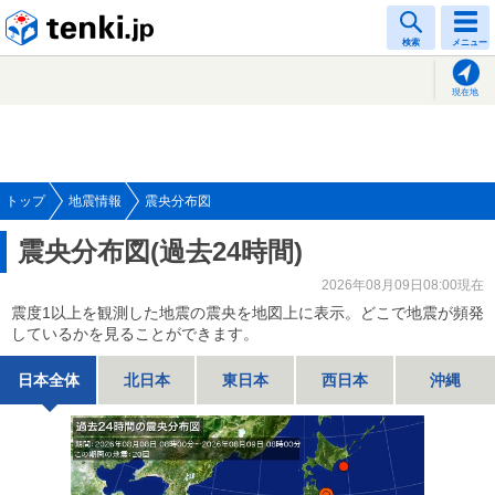
tenki.jp
検索
メニュー
現在地
トップ
地震情報
震央分布図
震央分布図(過去24時間)
2026年08月09日08:00現在
震度1以上を観測した地震の震央を地図上に表示。どこで地震が頻発
しているかを見ることができます。
日本全体
北日本
東日本
西日本
沖縄