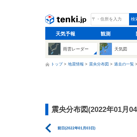
tenki.jp
検
天気予報
観測
雨雲レーダー
天気図
トップ
地震情報
震央分布図
過去の一覧
震央分布図(2022年01月04
前日(2022年01月03日)