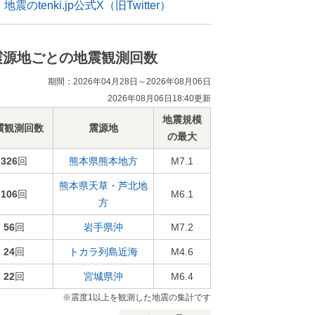
地震のtenki.jp公式X（旧Twitter）
震源地ごとの地震観測回数
期間：2026年04月28日～2026年08月06日
2026年08月06日18:40更新
地震規模
震観測回数
震源地
の最大
326
回
熊本県熊本地方
M7.1
熊本県天草・芦北地
106
回
M6.1
方
56
回
岩手県沖
M7.2
24
回
トカラ列島近海
M4.6
22
回
宮城県沖
M6.4
※震度1以上を観測した地震の集計です