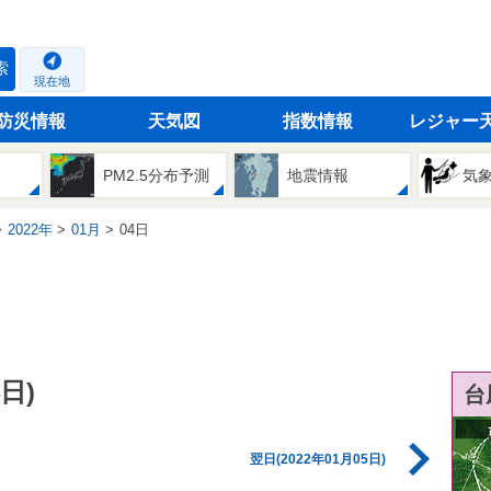
索
現在地
防災情報
天気図
指数情報
レジャー
PM2.5分布予測
地震情報
気
2022年
01月
04日
日)
台
翌日(2022年01月05日)