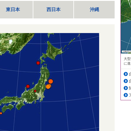
東日本
西日本
沖縄
大型
に進