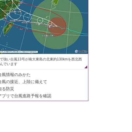
で強い台風13号が南大東島の北東約130kmを西北西
んでいます
台風情報のみかた
台風の接近、上陸に備えて
知る防災
アプリで台風進路予報を確認