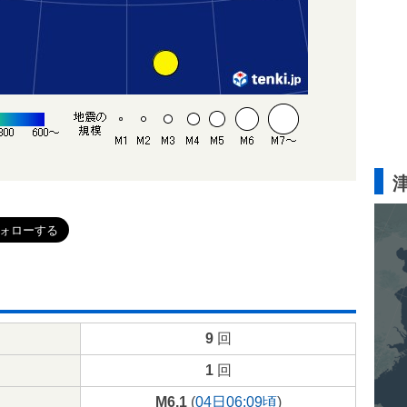
9
回
1
回
M6.1
(
04日06:09頃
)