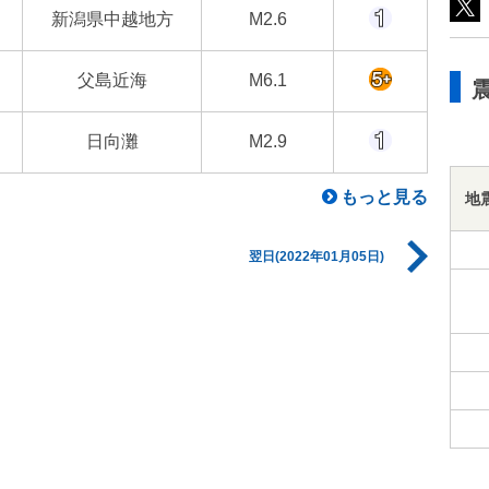
新潟県中越地方
M2.6
父島近海
M6.1
日向灘
M2.9
もっと見る
地
翌日(2022年01月05日)