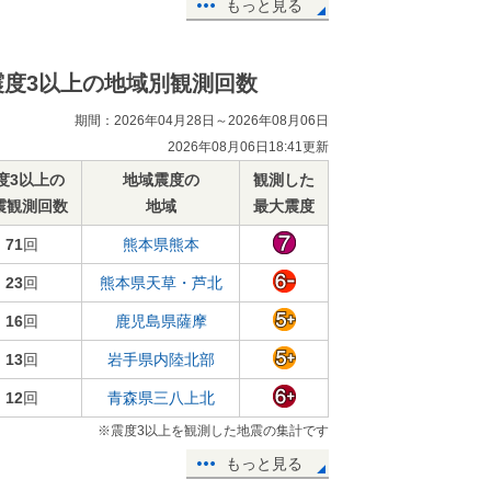
もっと見る
震度3以上の地域別観測回数
期間：2026年04月28日～2026年08月06日
2026年08月06日18:41更新
度3以上の
地域震度の
観測した
震観測回数
地域
最大震度
71
回
熊本県熊本
23
回
熊本県天草・芦北
16
回
鹿児島県薩摩
13
回
岩手県内陸北部
12
回
青森県三八上北
※震度3以上を観測した地震の集計です
もっと見る