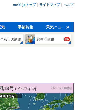
tenki.jpトップ
｜
サイトマップ
｜
ヘルプ
天気
季節特集
天気ニュース
象予報士の解説
熱中症情報
注目
風13号
(ドルフィン)
06日17:00現在