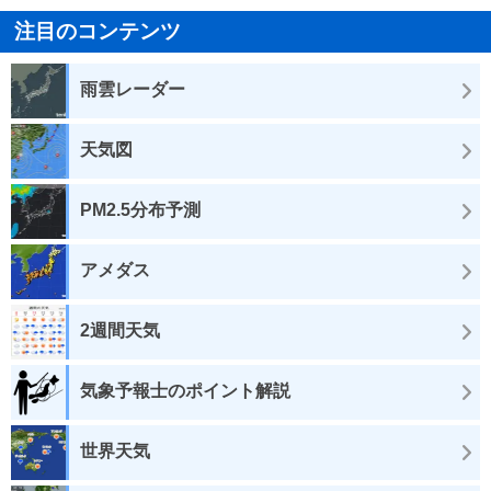
注目のコンテンツ
雨雲レーダー
天気図
PM2.5分布予測
アメダス
2週間天気
気象予報士のポイント解説
世界天気