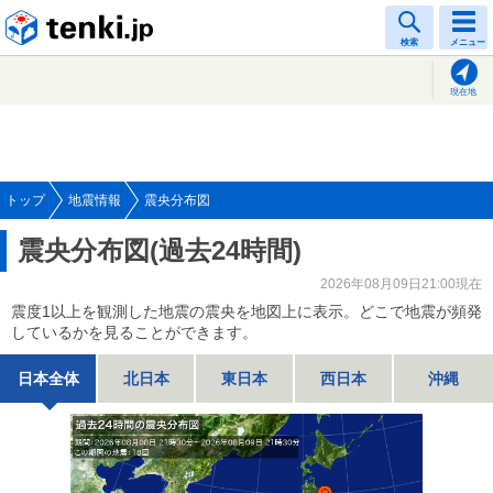
tenki.jp
検索
メニュー
現在地
トップ
地震情報
震央分布図
震央分布図(過去24時間)
2026年08月09日21:00現在
震度1以上を観測した地震の震央を地図上に表示。どこで地震が頻発
しているかを見ることができます。
日本全体
北日本
東日本
西日本
沖縄