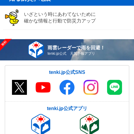
いざという時にあわてないために
確かな情報と行動で防災力アップ
雨雲レーダーで雨を回避！
tenki.jp公式 天気予報アプリ
tenki.jp公式SNS
tenki.jp公式アプリ