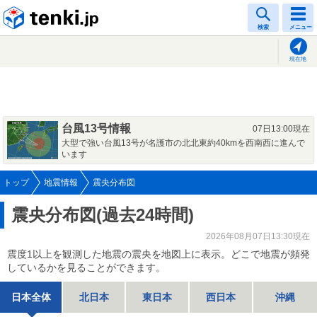
tenki.jp
検索
メニュー
現在地
台風13号情報
07日13:00現在
大型で強い台風13号が名護市の北北東約40kmを西南西に進んで
います
トップ
地震情報
震央分布図
震央分布図(過去24時間)
2026年08月07日13:30現在
震度1以上を観測した地震の震央を地図上に表示。どこで地震が頻発
しているかを見ることができます。
日本全体
北日本
東日本
西日本
沖縄