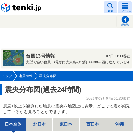
tenki.jp
検索
メニュー
現在地
台風13号情報
07日00:00現在
大型で強い台風13号が南大東島の北約100kmを西に進んでいます
トップ
地震情報
震央分布図
震央分布図(過去24時間)
2026年08月07日01:30現在
震度1以上を観測した地震の震央を地図上に表示。どこで地震が頻発
しているかを見ることができます。
日本全体
北日本
東日本
西日本
沖縄