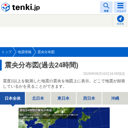
tenki.jp
検索
メニュー
現在地
トップ
地震情報
震央分布図
震央分布図(過去24時間)
2026年08月10日16:00現在
震度1以上を観測した地震の震央を地図上に表示。どこで地震が頻発
しているかを見ることができます。
日本全体
北日本
東日本
西日本
沖縄