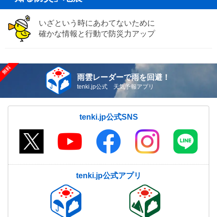
いざという時にあわてないために
確かな情報と行動で防災力アップ
雨雲レーダーで雨を回避！
tenki.jp公式 天気予報アプリ
tenki.jp公式SNS
tenki.jp公式アプリ