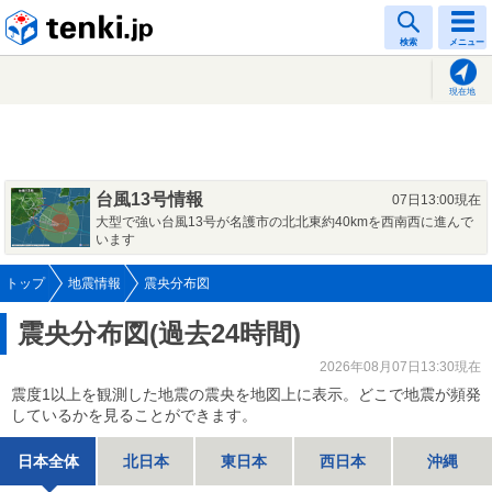
tenki.jp
検索
メニュー
現在地
台風13号情報
07日13:00現在
大型で強い台風13号が名護市の北北東約40kmを西南西に進んで
います
トップ
地震情報
震央分布図
震央分布図(過去24時間)
2026年08月07日13:30現在
震度1以上を観測した地震の震央を地図上に表示。どこで地震が頻発
しているかを見ることができます。
日本全体
北日本
東日本
西日本
沖縄