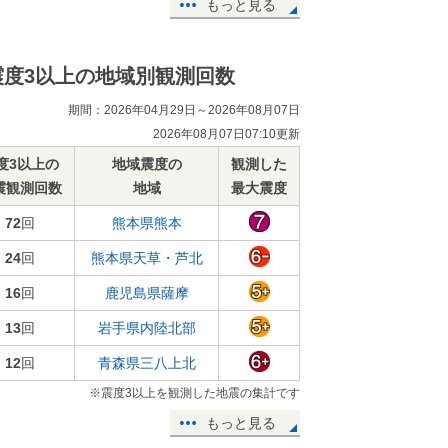
もっと見る
震度3以上の地域別観測回数
期間：2026年04月29日～2026年08月07日
2026年08月07日07:10更新
度3以上の
地域震度の
観測した
震観測回数
地域
最大震度
72
回
熊本県熊本
24
回
熊本県天草・芦北
16
回
鹿児島県薩摩
13
回
岩手県内陸北部
12
回
青森県三八上北
※震度3以上を観測した地震の集計です
もっと見る