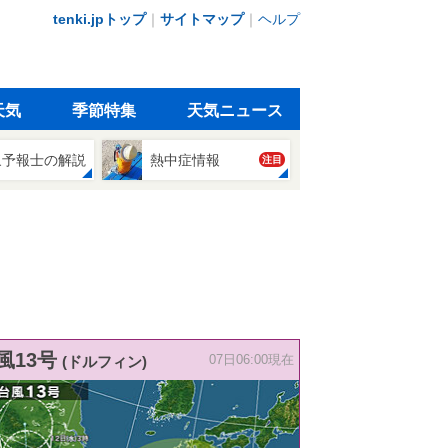
tenki.jpトップ
｜
サイトマップ
｜
ヘルプ
天気
季節特集
天気ニュース
象予報士の解説
熱中症情報
注目
風13号
(ドルフィン)
07日06:00現在