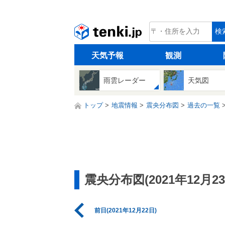
tenki.jp
検
天気予報
観測
雨雲レーダー
天気図
トップ
地震情報
震央分布図
過去の一覧
震央分布図(2021年12月23
前日(2021年12月22日)