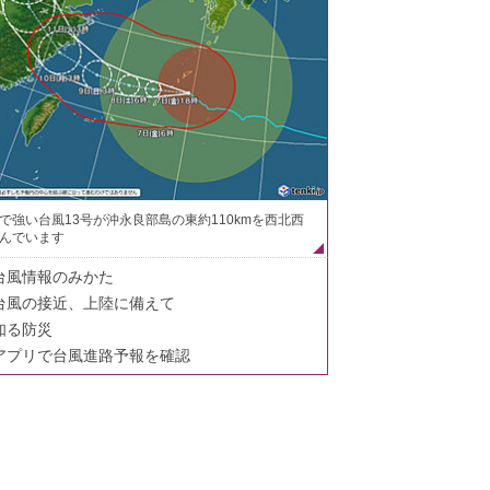
で強い台風13号が沖永良部島の東約110kmを西北西
んでいます
台風情報のみかた
台風の接近、上陸に備えて
知る防災
アプリで台風進路予報を確認