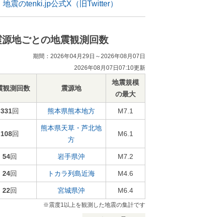
地震のtenki.jp公式X（旧Twitter）
震源地ごとの地震観測回数
期間：2026年04月29日～2026年08月07日
2026年08月07日07:10更新
地震規模
震観測回数
震源地
の最大
331
回
熊本県熊本地方
M7.1
熊本県天草・芦北地
108
回
M6.1
方
54
回
岩手県沖
M7.2
24
回
トカラ列島近海
M4.6
22
回
宮城県沖
M6.4
※震度1以上を観測した地震の集計です