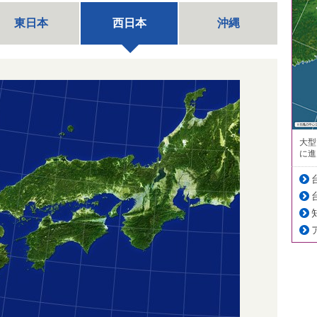
東日本
西日本
沖縄
大型
に進