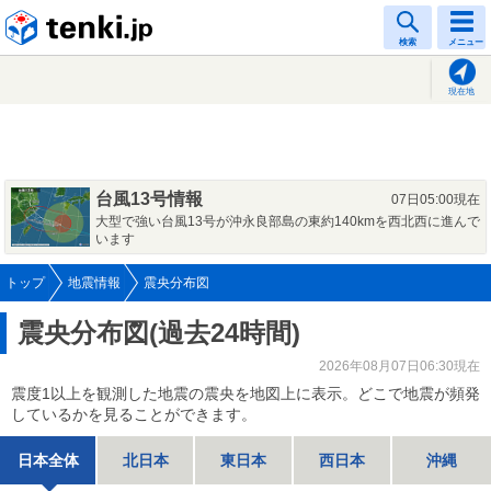
tenki.jp
検索
メニュー
現在地
台風13号情報
07日05:00現在
大型で強い台風13号が沖永良部島の東約140kmを西北西に進んで
います
トップ
地震情報
震央分布図
震央分布図(過去24時間)
2026年08月07日06:30現在
震度1以上を観測した地震の震央を地図上に表示。どこで地震が頻発
しているかを見ることができます。
日本全体
北日本
東日本
西日本
沖縄