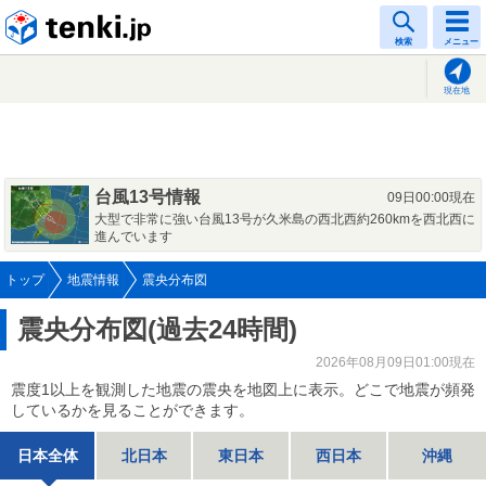
tenki.jp
検索
メニュー
現在地
台風13号情報
09日00:00現在
大型で非常に強い台風13号が久米島の西北西約260kmを西北西に
進んでいます
トップ
地震情報
震央分布図
震央分布図(過去24時間)
2026年08月09日01:00現在
震度1以上を観測した地震の震央を地図上に表示。どこで地震が頻発
しているかを見ることができます。
日本全体
北日本
東日本
西日本
沖縄