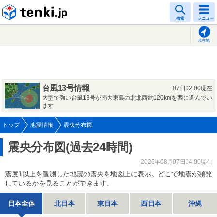
tenki.jp
検索
メニュー
現在地
台風13号情報
07日02:00現在
大型で強い台風13号が南大東島の北北西約120kmを西に進んでい
ます
トップ
地震情報
震央分布図
震央分布図(過去24時間)
2026年08月07日04:00現在
震度1以上を観測した地震の震央を地図上に表示。どこで地震が頻発
しているかを見ることができます。
日本全体
北日本
東日本
西日本
沖縄