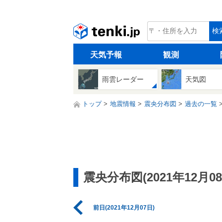
tenki.jp
検
天気予報
観測
雨雲レーダー
天気図
トップ
地震情報
震央分布図
過去の一覧
震央分布図(2021年12月08
前日(2021年12月07日)