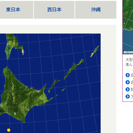
東日本
西日本
沖縄
大型
進ん