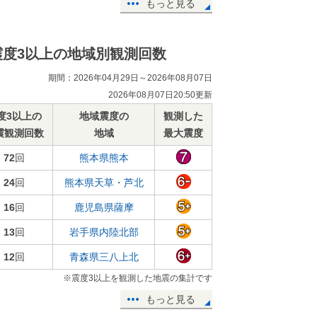
もっと見る
震度3以上の地域別観測回数
期間：2026年04月29日～2026年08月07日
2026年08月07日20:50更新
度3以上の
地域震度の
観測した
震観測回数
地域
最大震度
72
回
熊本県熊本
24
回
熊本県天草・芦北
16
回
鹿児島県薩摩
13
回
岩手県内陸北部
12
回
青森県三八上北
※震度3以上を観測した地震の集計です
もっと見る