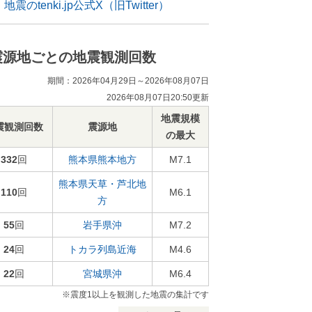
地震のtenki.jp公式X（旧Twitter）
震源地ごとの地震観測回数
期間：2026年04月29日～2026年08月07日
2026年08月07日20:50更新
地震規模
震観測回数
震源地
の最大
332
回
熊本県熊本地方
M7.1
熊本県天草・芦北地
110
回
M6.1
方
55
回
岩手県沖
M7.2
24
回
トカラ列島近海
M4.6
22
回
宮城県沖
M6.4
※震度1以上を観測した地震の集計です