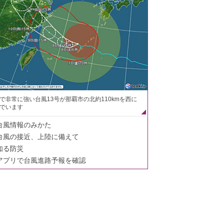
で非常に強い台風13号が那覇市の北約110kmを西に
でいます
台風情報のみかた
台風の接近、上陸に備えて
知る防災
アプリで台風進路予報を確認