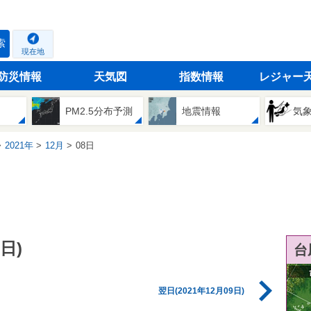
索
現在地
防災情報
天気図
指数情報
レジャー
PM2.5分布予測
地震情報
気
2021年
12月
08日
日)
台
翌日(2021年12月09日)