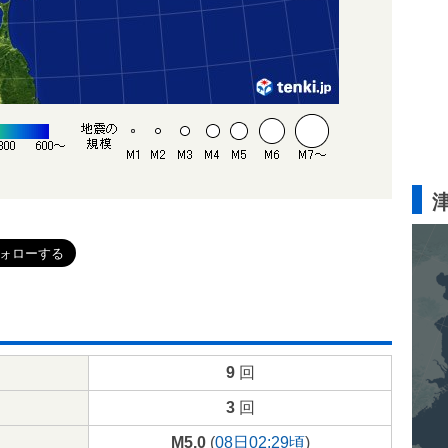
9
回
3
回
M5.0
(
08日02:29頃
)