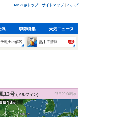
tenki.jpトップ
｜
サイトマップ
｜
ヘルプ
天気
季節特集
天気ニュース
象予報士の解説
熱中症情報
注目
風13号
(ドルフィン)
07日20:00現在