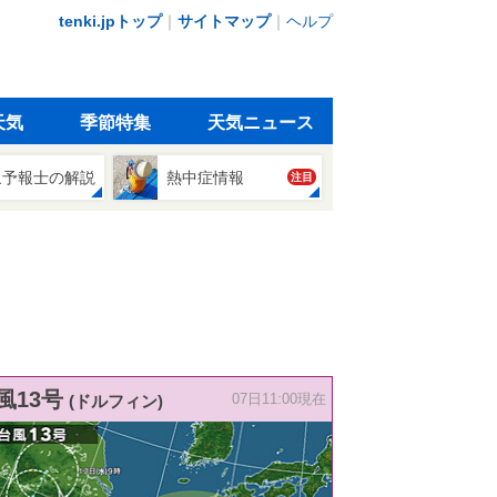
tenki.jpトップ
｜
サイトマップ
｜
ヘルプ
天気
季節特集
天気ニュース
象予報士の解説
熱中症情報
注目
風13号
(ドルフィン)
07日11:00現在