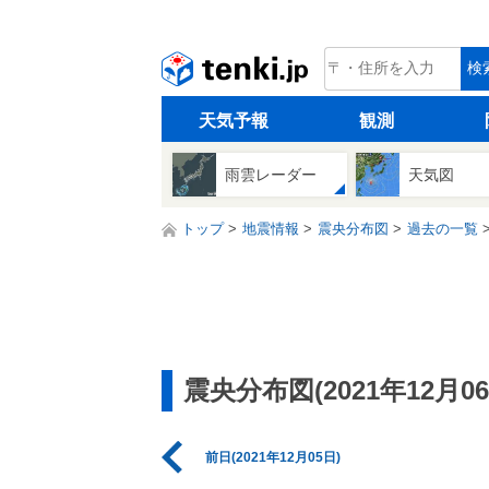
tenki.jp
検
天気予報
観測
雨雲レーダー
天気図
トップ
地震情報
震央分布図
過去の一覧
震央分布図(2021年12月06
前日(2021年12月05日)