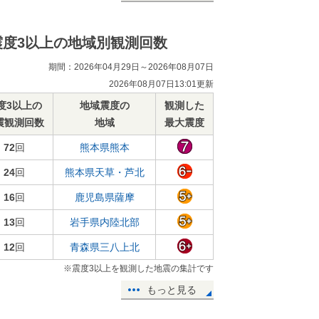
震度3以上の地域別観測回数
期間：2026年04月29日～2026年08月07日
2026年08月07日13:01更新
度3以上の
地域震度の
観測した
震観測回数
地域
最大震度
72
回
熊本県熊本
24
回
熊本県天草・芦北
16
回
鹿児島県薩摩
13
回
岩手県内陸北部
12
回
青森県三八上北
※震度3以上を観測した地震の集計です
もっと見る