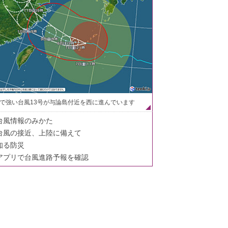
で強い台風13号が与論島付近を西に進んでいます
台風情報のみかた
台風の接近、上陸に備えて
知る防災
アプリで台風進路予報を確認