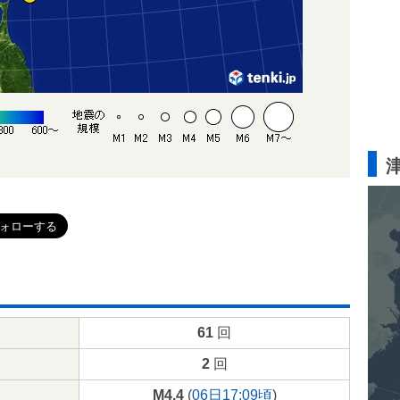
61
回
2
回
M4.4
(
06日17:09頃
)