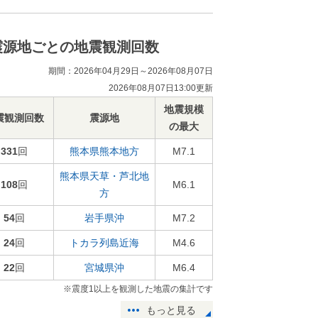
震源地ごとの地震観測回数
期間：2026年04月29日～2026年08月07日
2026年08月07日13:00更新
地震規模
震観測回数
震源地
の最大
331
回
熊本県熊本地方
M7.1
熊本県天草・芦北地
108
回
M6.1
方
54
回
岩手県沖
M7.2
24
回
トカラ列島近海
M4.6
22
回
宮城県沖
M6.4
※震度1以上を観測した地震の集計です
もっと見る