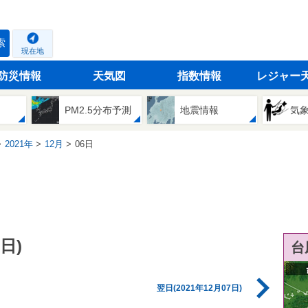
索
現在地
防災情報
天気図
指数情報
レジャー
PM2.5分布予測
地震情報
気
2021年
12月
06日
日)
台
翌日(2021年12月07日)