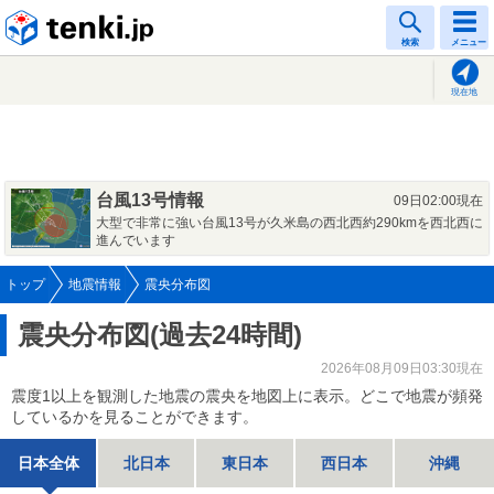
tenki.jp
検索
メニュー
現在地
台風13号情報
09日02:00現在
大型で非常に強い台風13号が久米島の西北西約290kmを西北西に
進んでいます
トップ
地震情報
震央分布図
震央分布図(過去24時間)
2026年08月09日03:30現在
震度1以上を観測した地震の震央を地図上に表示。どこで地震が頻発
しているかを見ることができます。
日本全体
北日本
東日本
西日本
沖縄