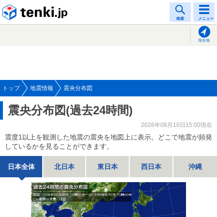
tenki.jp
検索
メニュー
現在地
トップ
地震情報
震央分布図
震央分布図(過去24時間)
2026年08月10日15:00現在
震度1以上を観測した地震の震央を地図上に表示。どこで地震が頻発
しているかを見ることができます。
日本全体
北日本
東日本
西日本
沖縄