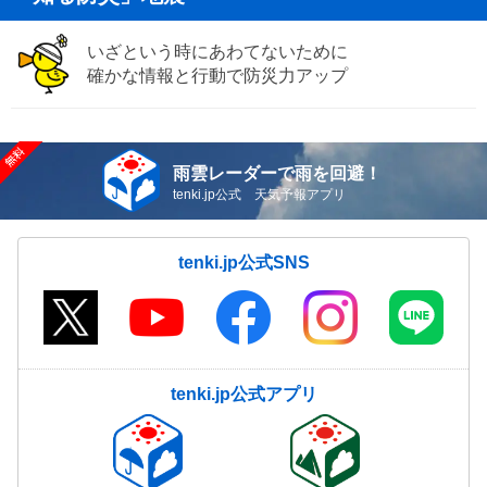
いざという時にあわてないために
確かな情報と行動で防災力アップ
雨雲レーダーで雨を回避！
tenki.jp公式 天気予報アプリ
tenki.jp公式SNS
tenki.jp公式アプリ