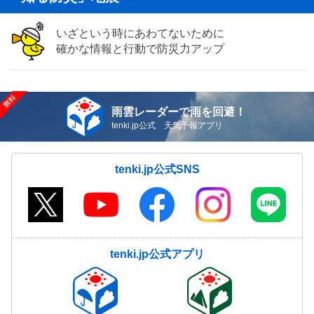
いざという時にあわてないために
確かな情報と行動で防災力アップ
雨雲レーダーで雨を回避！
tenki.jp公式 天気予報アプリ
tenki.jp公式SNS
tenki.jp公式アプリ