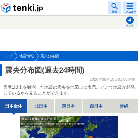
tenki.jp
検索
メニュー
現在地
トップ
地震情報
震央分布図
震央分布図(過去24時間)
2026年08月10日01:00現在
震度1以上を観測した地震の震央を地図上に表示。どこで地震が頻発
しているかを見ることができます。
日本全体
北日本
東日本
西日本
沖縄