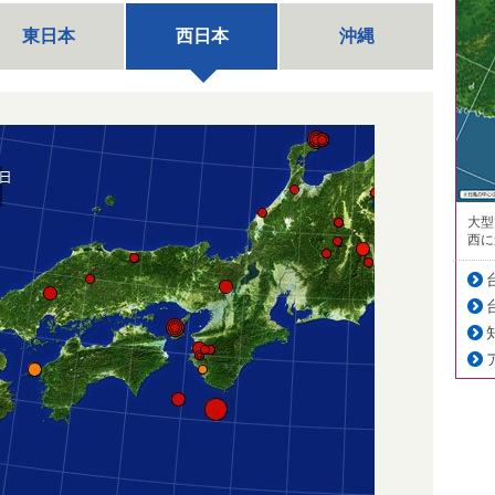
東日本
西日本
沖縄
大型
西に