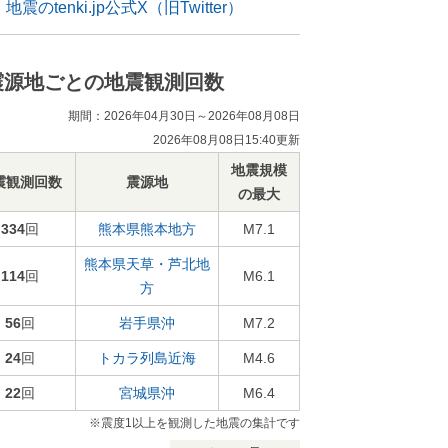
地震のtenki.jp公式X（旧Twitter）
震源地ごとの地震観測回数
期間：2026年04月30日～2026年08月08日
2026年08月08日15:40更新
地震規模
震観測回数
震源地
の最大
334
回
熊本県熊本地方
M7.1
熊本県天草・芦北地
114
回
M6.1
方
56
回
岩手県沖
M7.2
24
回
トカラ列島近海
M4.6
22
回
宮城県沖
M6.4
※震度1以上を観測した地震の集計です