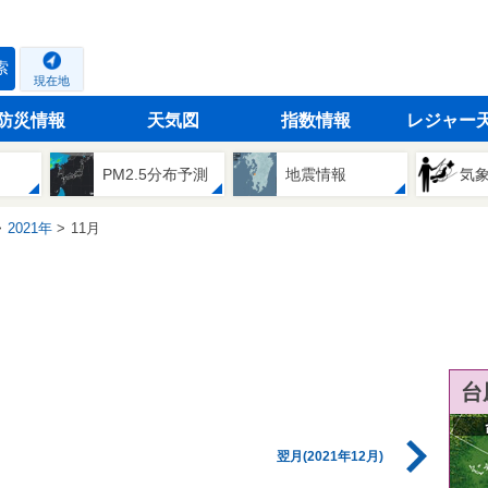
索
現在地
防災情報
天気図
指数情報
レジャー
PM2.5分布予測
地震情報
気
2021年
11月
台
翌月(2021年12月)