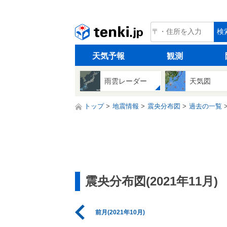
tenki.jp
検
天気予報
観測
雨雲レーダー
天気図
トップ
地震情報
震央分布図
過去の一覧
震央分布図(2021年11月)
前月(2021年10月)