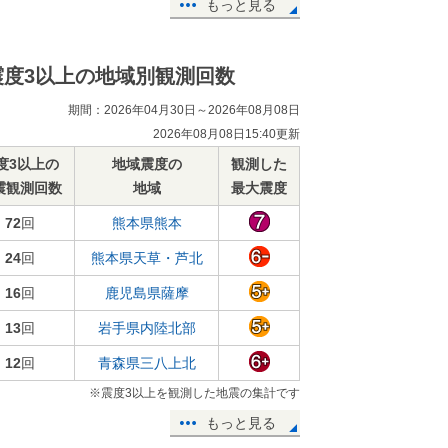
もっと見る
震度3以上の地域別観測回数
期間：2026年04月30日～2026年08月08日
2026年08月08日15:40更新
度3以上の
地域震度の
観測した
震観測回数
地域
最大震度
72
回
熊本県熊本
24
回
熊本県天草・芦北
16
回
鹿児島県薩摩
13
回
岩手県内陸北部
12
回
青森県三八上北
※震度3以上を観測した地震の集計です
もっと見る