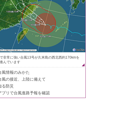
で非常に強い台風13号が久米島の西北西約170kmを
進んでいます
台風情報のみかた
台風の接近、上陸に備えて
知る防災
アプリで台風進路予報を確認