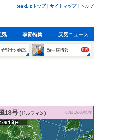
tenki.jpトップ
｜
サイトマップ
｜
ヘルプ
天気
季節特集
天気ニュース
象予報士の解説
熱中症情報
注目
風13号
(ドルフィン)
08日15:00現在