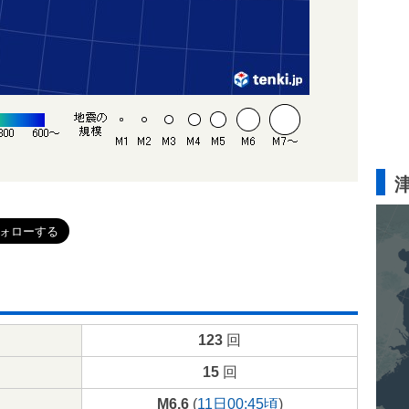
123
回
15
回
M6.6
(
11日00:45頃
)