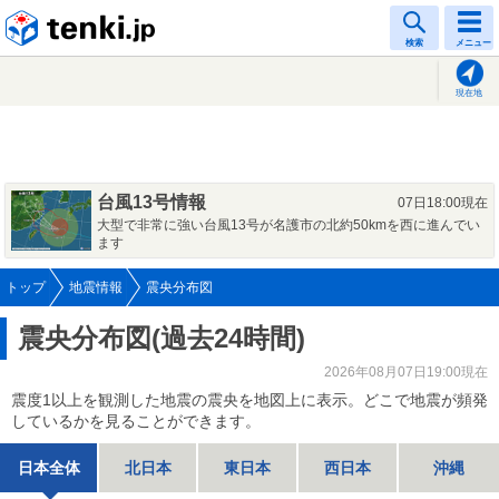
tenki.jp
検索
メニュー
現在地
台風13号情報
07日18:00現在
大型で非常に強い台風13号が名護市の北約50kmを西に進んでい
ます
トップ
地震情報
震央分布図
震央分布図(過去24時間)
2026年08月07日19:00現在
震度1以上を観測した地震の震央を地図上に表示。どこで地震が頻発
しているかを見ることができます。
日本全体
北日本
東日本
西日本
沖縄