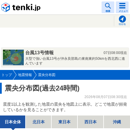
tenki.jp
検索
メニュー
現在地
台風13号情報
07日08:00現在
大型で強い台風13号が沖永良部島の東南東約50kmを西北西に進
んでいます
トップ
地震情報
震央分布図
震央分布図(過去24時間)
2026年08月07日08:30現在
震度1以上を観測した地震の震央を地図上に表示。どこで地震が頻発
しているかを見ることができます。
日本全体
北日本
東日本
西日本
沖縄