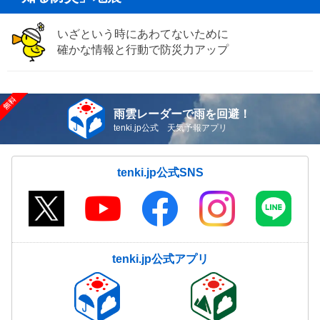
いざという時にあわてないために
確かな情報と行動で防災力アップ
雨雲レーダーで雨を回避！
tenki.jp公式 天気予報アプリ
tenki.jp公式SNS
tenki.jp公式アプリ