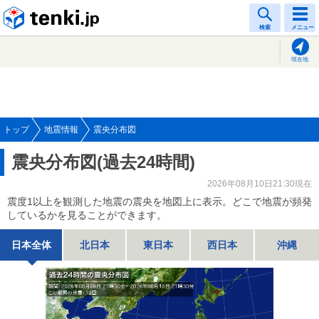
tenki.jp
検索
メニュー
現在地
トップ
地震情報
震央分布図
震央分布図(過去24時間)
2026年08月10日21:30現在
震度1以上を観測した地震の震央を地図上に表示。どこで地震が頻発
しているかを見ることができます。
日本全体
北日本
東日本
西日本
沖縄