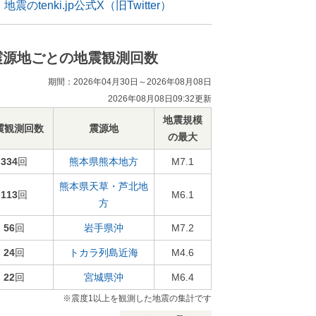
地震のtenki.jp公式X（旧Twitter）
震源地ごとの地震観測回数
期間：2026年04月30日～2026年08月08日
2026年08月08日09:32更新
地震規模
震観測回数
震源地
の最大
334
回
熊本県熊本地方
M7.1
熊本県天草・芦北地
113
回
M6.1
方
56
回
岩手県沖
M7.2
24
回
トカラ列島近海
M4.6
22
回
宮城県沖
M6.4
※震度1以上を観測した地震の集計です