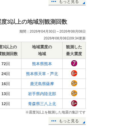
もっと見る
震度3以上の地域別観測回数
期間：2026年04月30日～2026年08月08日
2026年08月08日09:34更新
度3以上の
地域震度の
観測した
震観測回数
地域
最大震度
72
回
熊本県熊本
24
回
熊本県天草・芦北
16
回
鹿児島県薩摩
13
回
岩手県内陸北部
12
回
青森県三八上北
※震度3以上を観測した地震の集計です
もっと見る