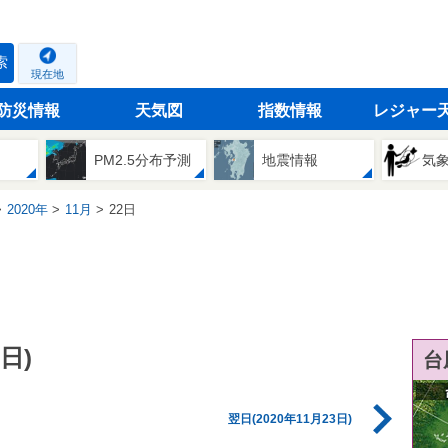
索
現在地
防災情報
天気図
指数情報
レジャー
PM2.5分布予測
地震情報
気
2020年
11月
22日
日)
台
翌日(2020年11月23日)