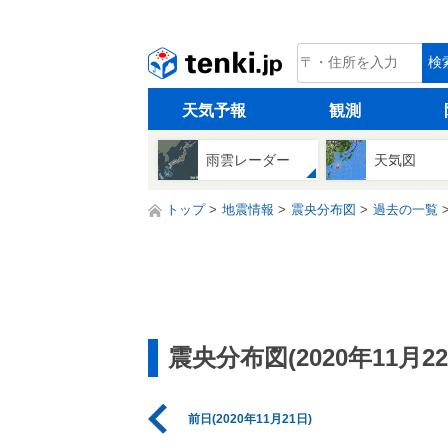
tenki.jp
検
天気予報
観測
雨雲レーダー
天気図
トップ
地震情報
震央分布図
過去の一覧
震央分布図(2020年11月22
前日(2020年11月21日)