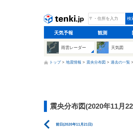
tenki.jp
検
天気予報
観測
雨雲レーダー
天気図
トップ
地震情報
震央分布図
過去の一覧
震央分布図(2020年11月22
前日(2020年11月21日)