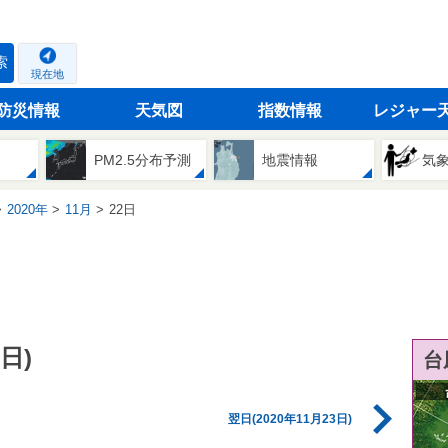
索
現在地
防災情報
天気図
指数情報
レジャー
PM2.5分布予測
地震情報
気
2020年
11月
22日
日)
台
翌日(2020年11月23日)