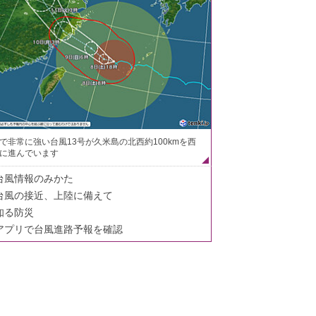
で非常に強い台風13号が久米島の北西約100kmを西
に進んでいます
台風情報のみかた
台風の接近、上陸に備えて
知る防災
アプリで台風進路予報を確認