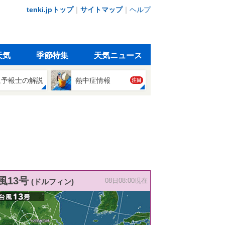
tenki.jpトップ
｜
サイトマップ
｜
ヘルプ
天気
季節特集
天気ニュース
象予報士の解説
熱中症情報
注目
風13号
(ドルフィン)
08日08:00現在