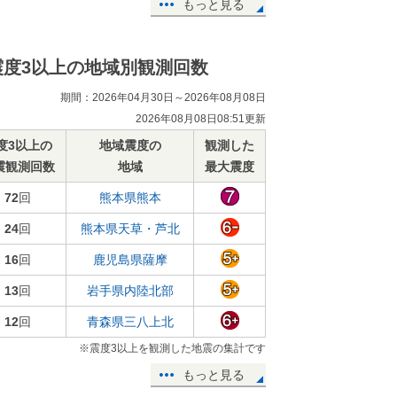
もっと見る
震度3以上の地域別観測回数
期間：2026年04月30日～2026年08月08日
2026年08月08日08:51更新
度3以上の
地域震度の
観測した
震観測回数
地域
最大震度
72
回
熊本県熊本
24
回
熊本県天草・芦北
16
回
鹿児島県薩摩
13
回
岩手県内陸北部
12
回
青森県三八上北
※震度3以上を観測した地震の集計です
もっと見る