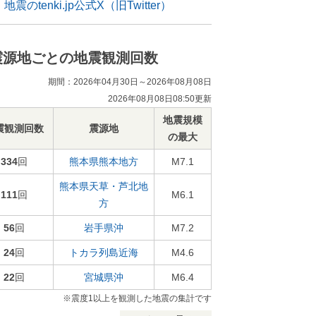
地震のtenki.jp公式X（旧Twitter）
震源地ごとの地震観測回数
期間：2026年04月30日～2026年08月08日
2026年08月08日08:50更新
地震規模
震観測回数
震源地
の最大
334
回
熊本県熊本地方
M7.1
熊本県天草・芦北地
111
回
M6.1
方
56
回
岩手県沖
M7.2
24
回
トカラ列島近海
M4.6
22
回
宮城県沖
M6.4
※震度1以上を観測した地震の集計です