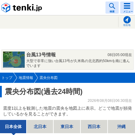
tenki.jp
検索
メニュー
現在地
台風13号情報
08日05:00現在
大型で非常に強い台風13号が久米島の北北西約50kmを南に進ん
でいます
トップ
地震情報
震央分布図
震央分布図(過去24時間)
2026年08月08日06:30現在
震度1以上を観測した地震の震央を地図上に表示。どこで地震が頻発
しているかを見ることができます。
日本全体
北日本
東日本
西日本
沖縄