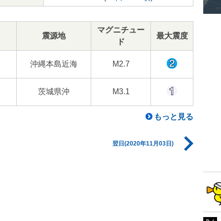
マグニチュー
震源地
最大震度
ド
沖縄本島近海
M2.7
茨城県沖
M3.1
もっと見る
翌日(2020年11月03日)