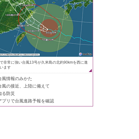
で非常に強い台風13号が久米島の北約90kmを西に進
います
台風情報のみかた
台風の接近、上陸に備えて
知る防災
アプリで台風進路予報を確認