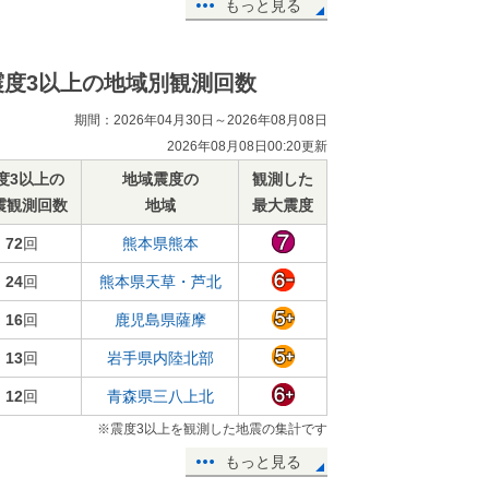
もっと見る
震度3以上の地域別観測回数
期間：2026年04月30日～2026年08月08日
2026年08月08日00:20更新
度3以上の
地域震度の
観測した
震観測回数
地域
最大震度
72
回
熊本県熊本
24
回
熊本県天草・芦北
16
回
鹿児島県薩摩
13
回
岩手県内陸北部
12
回
青森県三八上北
※震度3以上を観測した地震の集計です
もっと見る