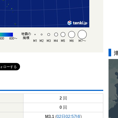
2
回
0
回
M3.1
(
02日02:57頃
)