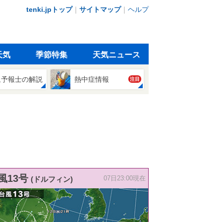
tenki.jpトップ
｜
サイトマップ
｜
ヘルプ
天気
季節特集
天気ニュース
象予報士の解説
熱中症情報
注目
風13号
(ドルフィン)
07日23:00現在