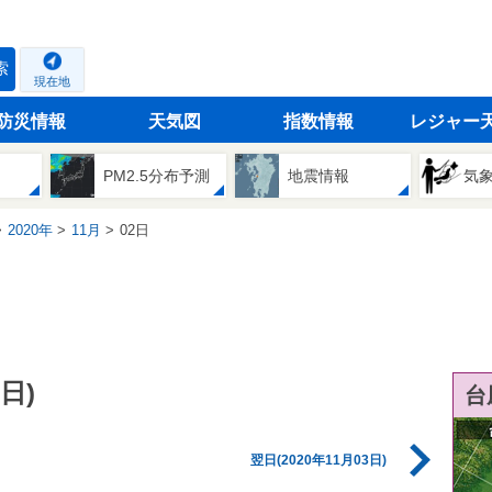
索
現在地
防災情報
天気図
指数情報
レジャー
PM2.5分布予測
地震情報
気
2020年
11月
02日
日)
台
翌日(2020年11月03日)