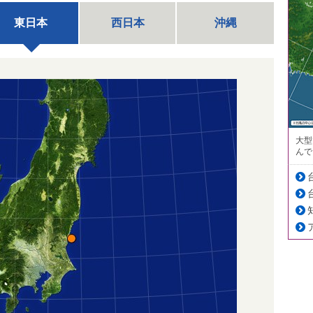
東日本
西日本
沖縄
大型
んで