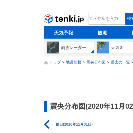
tenki.jp
検
天気予報
観測
雨雲レーダー
天気図
トップ
地震情報
震央分布図
過去の一覧
震央分布図(2020年11月02
前日(2020年11月01日)