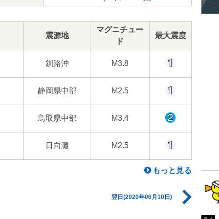
マグニチュー
震源地
最大震度
ド
釧路沖
M3.8
静岡県中部
M2.5
鳥取県中部
M3.4
日向灘
M2.5
もっと見る
翌日(2020年06月10日)