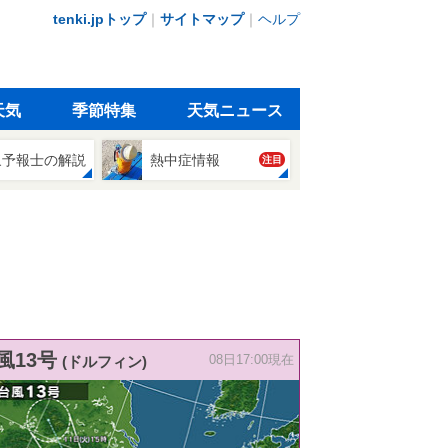
tenki.jpトップ
｜
サイトマップ
｜
ヘルプ
天気
季節特集
天気ニュース
象予報士の解説
熱中症情報
注目
風13号
(ドルフィン)
08日17:00現在