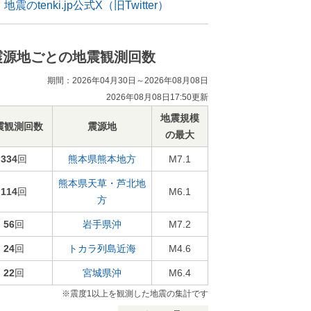
地震のtenki.jp公式X（旧Twitter）
震源地ごとの地震観測回数
期間：2026年04月30日～2026年08月08日
2026年08月08日17:50更新
地震規模
震観測回数
震源地
の最大
334
回
熊本県熊本地方
M7.1
熊本県天草・芦北地
114
回
M6.1
方
56
回
岩手県沖
M7.2
24
回
トカラ列島近海
M4.6
22
回
宮城県沖
M6.4
※震度1以上を観測した地震の集計です