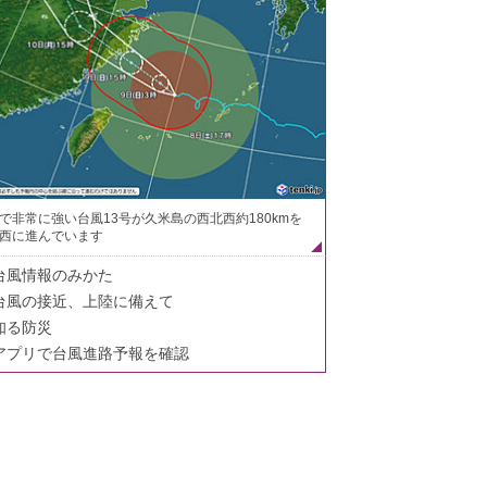
で非常に強い台風13号が久米島の西北西約180kmを
西に進んでいます
台風情報のみかた
台風の接近、上陸に備えて
知る防災
アプリで台風進路予報を確認