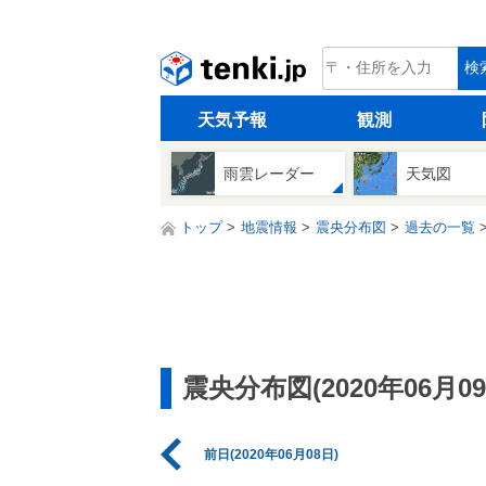
tenki.jp
検
天気予報
観測
雨雲レーダー
天気図
トップ
地震情報
震央分布図
過去の一覧
震央分布図(2020年06月09
前日(2020年06月08日)