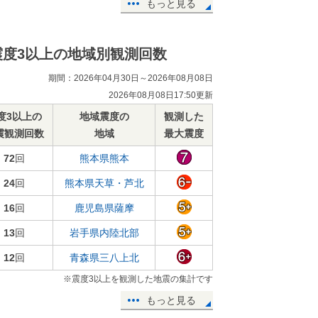
もっと見る
震度3以上の地域別観測回数
期間：2026年04月30日～2026年08月08日
2026年08月08日17:50更新
度3以上の
地域震度の
観測した
震観測回数
地域
最大震度
72
回
熊本県熊本
24
回
熊本県天草・芦北
16
回
鹿児島県薩摩
13
回
岩手県内陸北部
12
回
青森県三八上北
※震度3以上を観測した地震の集計です
もっと見る