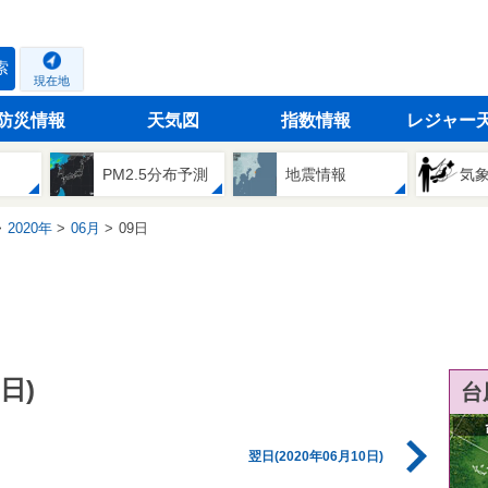
索
現在地
防災情報
天気図
指数情報
レジャー
PM2.5分布予測
地震情報
気
2020年
06月
09日
日)
台
翌日(2020年06月10日)