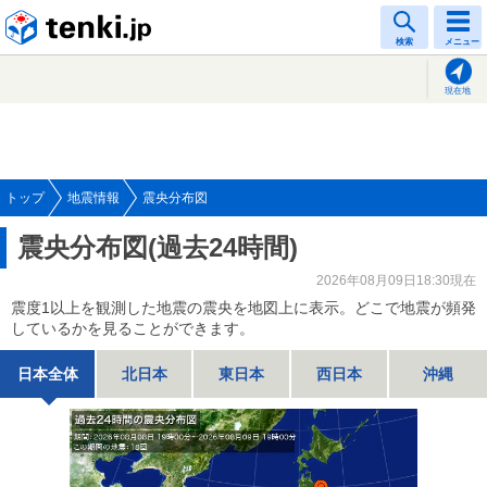
tenki.jp
検索
メニュー
現在地
トップ
地震情報
震央分布図
震央分布図(過去24時間)
2026年08月09日18:30現在
震度1以上を観測した地震の震央を地図上に表示。どこで地震が頻発
しているかを見ることができます。
日本全体
北日本
東日本
西日本
沖縄