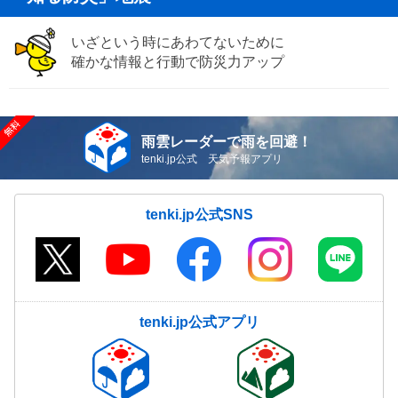
いざという時にあわてないために
確かな情報と行動で防災力アップ
雨雲レーダーで雨を回避！
tenki.jp公式 天気予報アプリ
tenki.jp公式SNS
tenki.jp公式アプリ