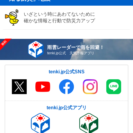
いざという時にあわてないために
確かな情報と行動で防災力アップ
雨雲レーダーで雨を回避！
tenki.jp公式 天気予報アプリ
tenki.jp公式SNS
tenki.jp公式アプリ