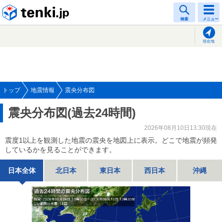
tenki.jp
検索
メニュー
現在地
トップ
地震情報
震央分布図
震央分布図(過去24時間)
2026年08月10日13:30現在
震度1以上を観測した地震の震央を地図上に表示。どこで地震が頻発
しているかを見ることができます。
日本全体
北日本
東日本
西日本
沖縄