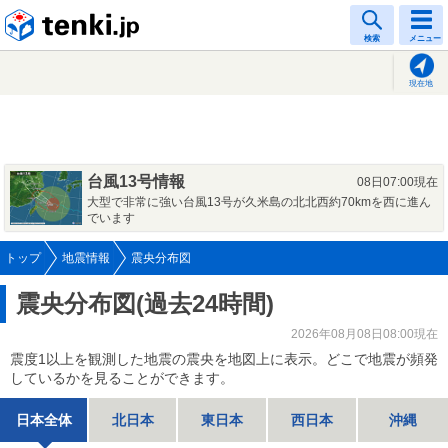
tenki.jp
検索
メニュー
現在地
台風13号情報
08日07:00現在
大型で非常に強い台風13号が久米島の北北西約70kmを西に進ん
でいます
トップ
地震情報
震央分布図
震央分布図(過去24時間)
2026年08月08日08:00現在
震度1以上を観測した地震の震央を地図上に表示。どこで地震が頻発
しているかを見ることができます。
日本全体
北日本
東日本
西日本
沖縄