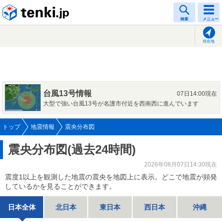
tenki.jp
検索
メニュー
現在地
台風13号情報
07日14:00現在
大型で強い台風13号が名護市付近を西南西に進んでいます
トップ
地震情報
震央分布図
震央分布図(過去24時間)
2026年08月07日14:30現在
震度1以上を観測した地震の震央を地図上に表示。どこで地震が頻発
しているかを見ることができます。
日本全体
北日本
東日本
西日本
沖縄