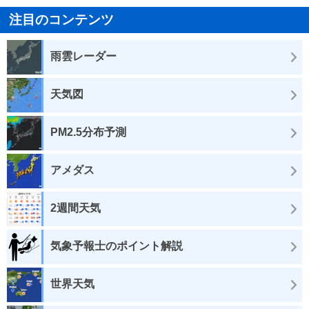
注目のコンテンツ
雨雲レーダー
天気図
PM2.5分布予測
アメダス
2週間天気
気象予報士のポイント解説
世界天気