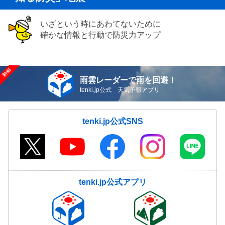
いざという時にあわてないために
確かな情報と行動で防災力アップ
雨雲レーダーで雨を回避！
tenki.jp公式 天気予報アプリ
tenki.jp公式SNS
tenki.jp公式アプリ