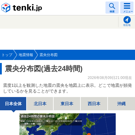
tenki.jp
検索
メニュー
現在地
トップ
地震情報
震央分布図
震央分布図(過去24時間)
2026年08月09日21:00現在
震度1以上を観測した地震の震央を地図上に表示。どこで地震が頻発
しているかを見ることができます。
日本全体
北日本
東日本
西日本
沖縄