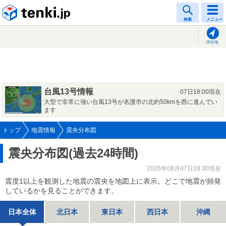
tenki.jp
検索
メニュー
現在地
台風13号情報
07日18:00現在
大型で非常に強い台風13号が名護市の北約50kmを西に進んでい
ます
トップ
地震情報
震央分布図
震央分布図(過去24時間)
2026年08月07日18:30現在
震度1以上を観測した地震の震央を地図上に表示。どこで地震が頻発
しているかを見ることができます。
日本全体
北日本
東日本
西日本
沖縄