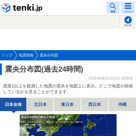
tenki.jp
検索
メニュー
現在地
トップ
地震情報
震央分布図
震央分布図(過去24時間)
2026年08月10日21:00現在
震度1以上を観測した地震の震央を地図上に表示。どこで地震が頻発
しているかを見ることができます。
日本全体
北日本
東日本
西日本
沖縄