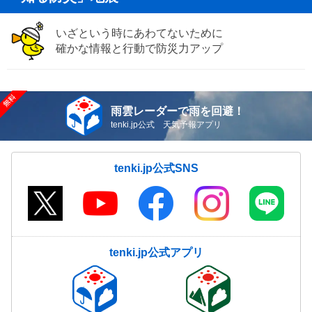
いざという時にあわてないために
確かな情報と行動で防災力アップ
雨雲レーダーで雨を回避！
tenki.jp公式 天気予報アプリ
tenki.jp公式SNS
tenki.jp公式アプリ