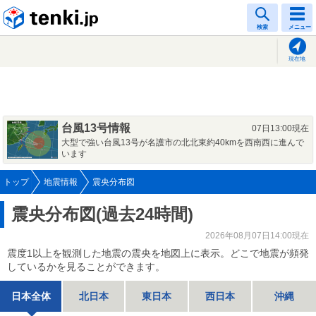
tenki.jp
検索
メニュー
現在地
台風13号情報
07日13:00現在
大型で強い台風13号が名護市の北北東約40kmを西南西に進んで
います
トップ
地震情報
震央分布図
震央分布図(過去24時間)
2026年08月07日14:00現在
震度1以上を観測した地震の震央を地図上に表示。どこで地震が頻発
しているかを見ることができます。
日本全体
北日本
東日本
西日本
沖縄