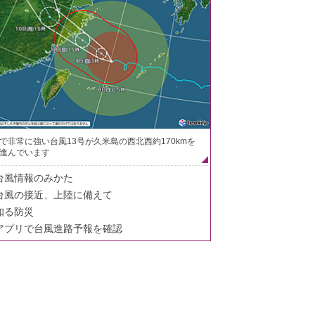
で非常に強い台風13号が久米島の西北西約170kmを
進んでいます
台風情報のみかた
台風の接近、上陸に備えて
知る防災
アプリで台風進路予報を確認