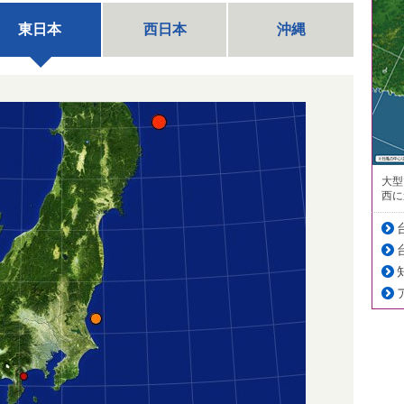
東日本
西日本
沖縄
大型
西に