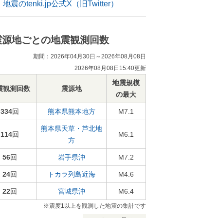
地震のtenki.jp公式X（旧Twitter）
震源地ごとの地震観測回数
期間：2026年04月30日～2026年08月08日
2026年08月08日15:40更新
地震規模
震観測回数
震源地
の最大
334
回
熊本県熊本地方
M7.1
熊本県天草・芦北地
114
回
M6.1
方
56
回
岩手県沖
M7.2
24
回
トカラ列島近海
M4.6
22
回
宮城県沖
M6.4
※震度1以上を観測した地震の集計です