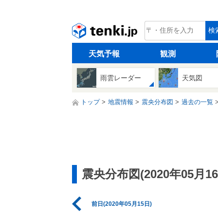
tenki.jp
検
天気予報
観測
雨雲レーダー
天気図
トップ
地震情報
震央分布図
過去の一覧
震央分布図(2020年05月16
前日(2020年05月15日)