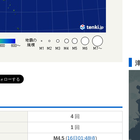
4
回
1
回
M4.5
(
16日01:48頃
)