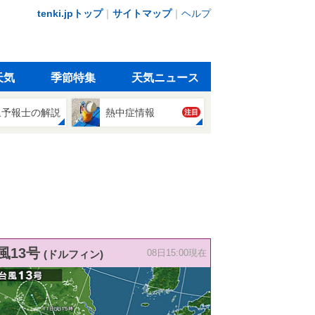
tenki.jpトップ
｜
サイトマップ
｜
ヘルプ
天気
季節特集
天気ニュース
象予報士の解説
熱中症情報
注目
風13号
(ドルフィン)
08日15:00現在