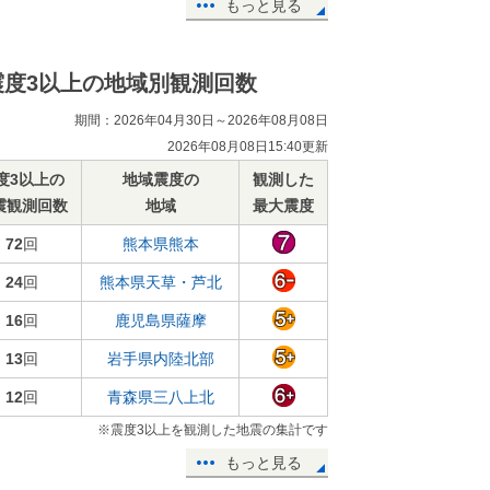
もっと見る
震度3以上の地域別観測回数
期間：2026年04月30日～2026年08月08日
2026年08月08日15:40更新
度3以上の
地域震度の
観測した
震観測回数
地域
最大震度
72
回
熊本県熊本
24
回
熊本県天草・芦北
16
回
鹿児島県薩摩
13
回
岩手県内陸北部
12
回
青森県三八上北
※震度3以上を観測した地震の集計です
もっと見る