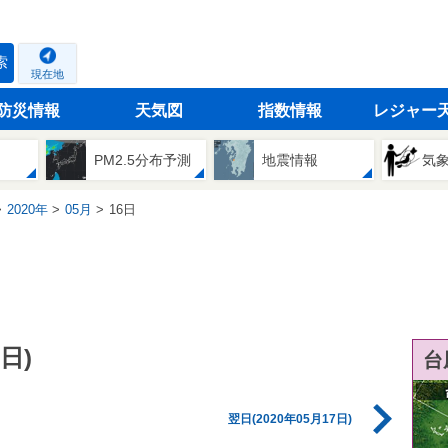
索
現在地
防災情報
天気図
指数情報
レジャー
PM2.5分布予測
地震情報
気
2020年
05月
16日
日)
台
翌日(2020年05月17日)