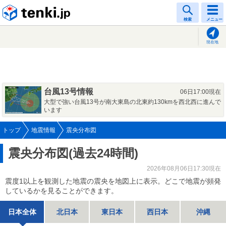
tenki.jp
検索
メニュー
現在地
台風13号情報
06日17:00現在
大型で強い台風13号が南大東島の北東約130kmを西北西に進んで
います
トップ
地震情報
震央分布図
震央分布図(過去24時間)
2026年08月06日17:30現在
震度1以上を観測した地震の震央を地図上に表示。どこで地震が頻発
しているかを見ることができます。
日本全体
北日本
東日本
西日本
沖縄