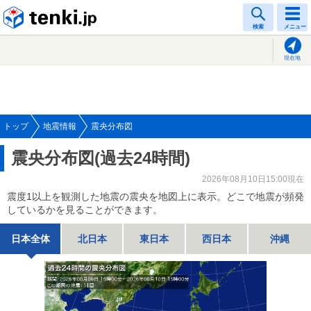
tenki.jp
検索
メニュー
現在地
トップ
地震情報
震央分布図
震央分布図(過去24時間)
2026年08月10日15:00現在
震度1以上を観測した地震の震央を地図上に表示。どこで地震が頻発
しているかを見ることができます。
日本全体
北日本
東日本
西日本
沖縄