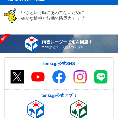
いざという時にあわてないために
確かな情報と行動で防災力アップ
雨雲レーダーで雨を回避！
tenki.jp公式 天気予報アプリ
tenki.jp公式SNS
tenki.jp公式アプリ