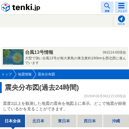
tenki.jp
検索
メニュー
現在地
台風13号情報
06日14:00現在
大型で強い台風13号が南大東島の東北東約190kmを西北西に進ん
でいます
トップ
地震情報
震央分布図
震央分布図(過去24時間)
2026年08月06日15:00現在
震度1以上を観測した地震の震央を地図上に表示。どこで地震が頻発
しているかを見ることができます。
日本全体
北日本
東日本
西日本
沖縄