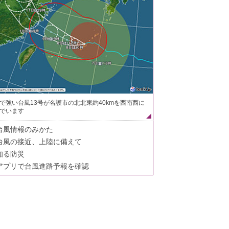
で強い台風13号が名護市の北北東約40kmを西南西に
でいます
台風情報のみかた
台風の接近、上陸に備えて
知る防災
アプリで台風進路予報を確認