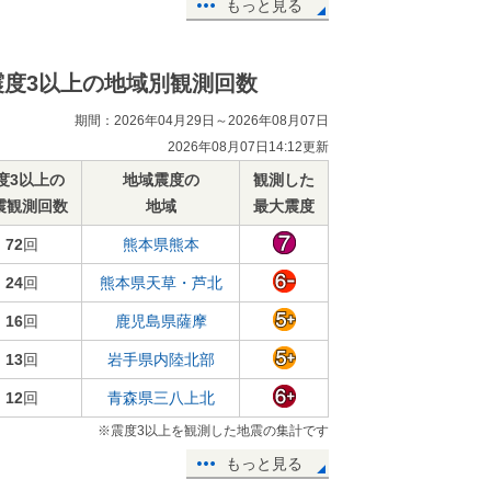
もっと見る
震度3以上の地域別観測回数
期間：2026年04月29日～2026年08月07日
2026年08月07日14:12更新
度3以上の
地域震度の
観測した
震観測回数
地域
最大震度
72
回
熊本県熊本
24
回
熊本県天草・芦北
16
回
鹿児島県薩摩
13
回
岩手県内陸北部
12
回
青森県三八上北
※震度3以上を観測した地震の集計です
もっと見る