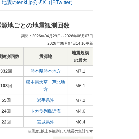
地震のtenki.jp公式X（旧Twitter）
震源地ごとの地震観測回数
期間：2026年04月29日～2026年08月07日
2026年08月07日14:10更新
地震規模
震観測回数
震源地
の最大
332
回
熊本県熊本地方
M7.1
熊本県天草・芦北地
108
回
M6.1
方
55
回
岩手県沖
M7.2
24
回
トカラ列島近海
M4.6
22
回
宮城県沖
M6.4
※震度1以上を観測した地震の集計です