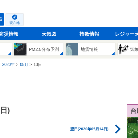
索
現在地
防災情報
天気図
指数情報
レジャー
PM2.5分布予測
地震情報
気
2020年
05月
13日
日)
台
翌日(2020年05月14日)