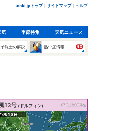
tenki.jpトップ
｜
サイトマップ
｜
ヘルプ
天気
季節特集
天気ニュース
象予報士の解説
熱中症情報
注目
風13号
(ドルフィン)
07日13:00現在