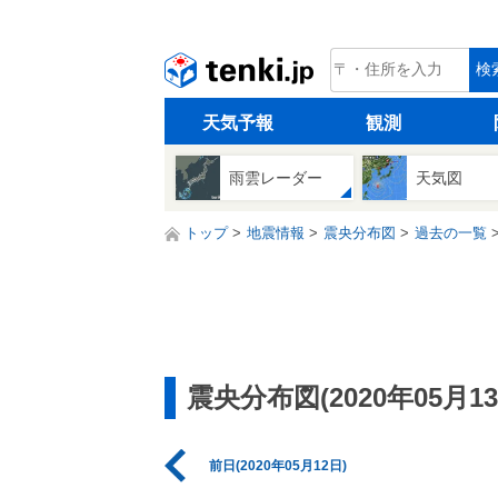
tenki.jp
検
天気予報
観測
雨雲レーダー
天気図
トップ
地震情報
震央分布図
過去の一覧
震央分布図(2020年05月13
前日(2020年05月12日)