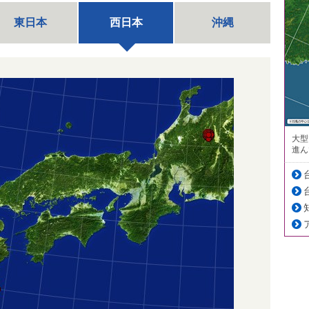
東日本
西日本
沖縄
大型
進ん