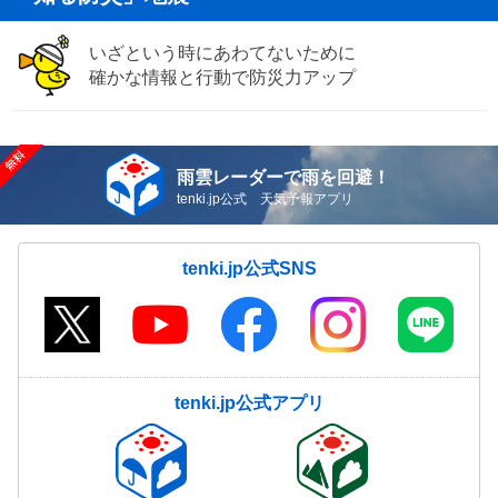
いざという時にあわてないために
確かな情報と行動で防災力アップ
雨雲レーダーで雨を回避！
tenki.jp公式 天気予報アプリ
tenki.jp公式SNS
tenki.jp公式アプリ