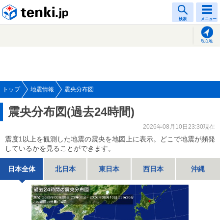
tenki.jp
検索
メニュー
現在地
トップ
地震情報
震央分布図
震央分布図(過去24時間)
2026年08月10日23:30現在
震度1以上を観測した地震の震央を地図上に表示。どこで地震が頻発
しているかを見ることができます。
日本全体
北日本
東日本
西日本
沖縄