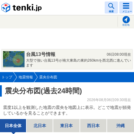
tenki.jp
検索
メニュー
現在地
台風13号情報
06日08:00現在
大型で強い台風13号が南大東島の東約260kmを西北西に進んでい
ます
トップ
地震情報
震央分布図
震央分布図(過去24時間)
2026年08月06日09:30現在
震度1以上を観測した地震の震央を地図上に表示。どこで地震が頻発
しているかを見ることができます。
日本全体
北日本
東日本
西日本
沖縄