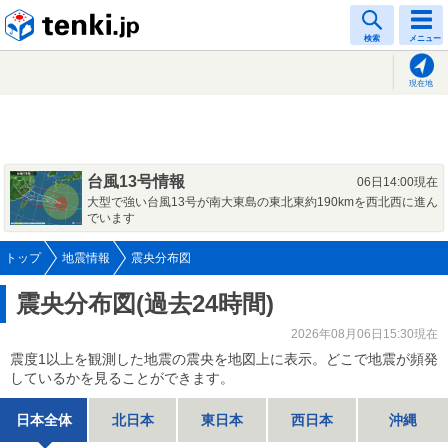
tenki.jp
検索
メニュー
現在地
台風13号情報
06日14:00現在
大型で強い台風13号が南大東島の東北東約190kmを西北西に進ん
でいます
トップ
地震情報
震央分布図
震央分布図(過去24時間)
2026年08月06日15:30現在
震度1以上を観測した地震の震央を地図上に表示。どこで地震が頻発
しているかを見ることができます。
日本全体
北日本
東日本
西日本
沖縄