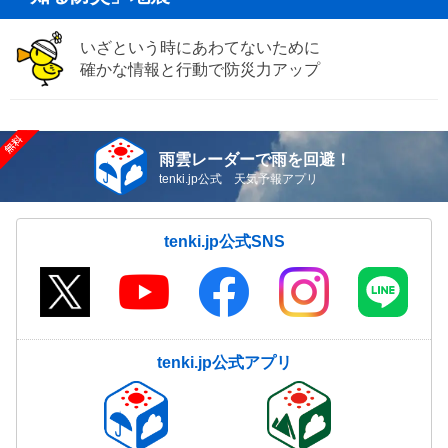
いざという時にあわてないために
確かな情報と行動で防災力アップ
雨雲レーダーで雨を回避！
tenki.jp公式 天気予報アプリ
tenki.jp公式SNS
tenki.jp公式アプリ