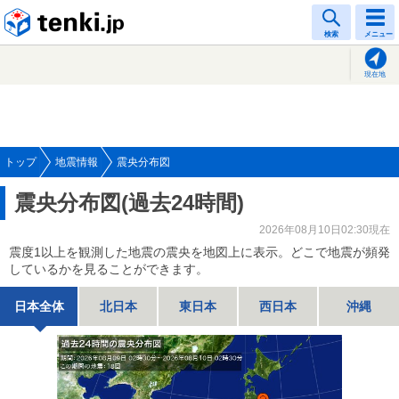
tenki.jp
検索
メニュー
現在地
トップ
地震情報
震央分布図
震央分布図(過去24時間)
2026年08月10日02:30現在
震度1以上を観測した地震の震央を地図上に表示。どこで地震が頻発
しているかを見ることができます。
日本全体
北日本
東日本
西日本
沖縄