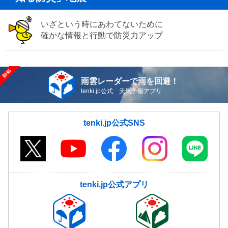
いざという時にあわてないために
確かな情報と行動で防災力アップ
雨雲レーダーで雨を回避！
tenki.jp公式 天気予報アプリ
tenki.jp公式SNS
tenki.jp公式アプリ