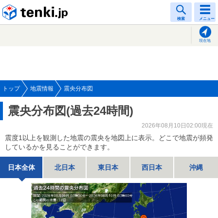
tenki.jp
検索
メニュー
現在地
トップ
地震情報
震央分布図
震央分布図(過去24時間)
2026年08月10日02:00現在
震度1以上を観測した地震の震央を地図上に表示。どこで地震が頻発
しているかを見ることができます。
日本全体
北日本
東日本
西日本
沖縄