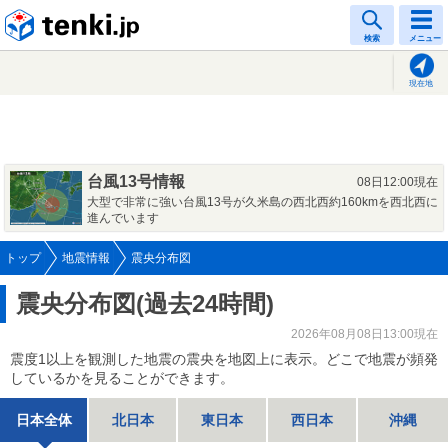
tenki.jp
検索
メニュー
現在地
台風13号情報
08日12:00現在
大型で非常に強い台風13号が久米島の西北西約160kmを西北西に
進んでいます
トップ
地震情報
震央分布図
震央分布図(過去24時間)
2026年08月08日13:00現在
震度1以上を観測した地震の震央を地図上に表示。どこで地震が頻発
しているかを見ることができます。
日本全体
北日本
東日本
西日本
沖縄